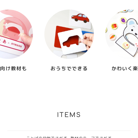
生向け教材も
おうちでできる
かわいく
ITEMS