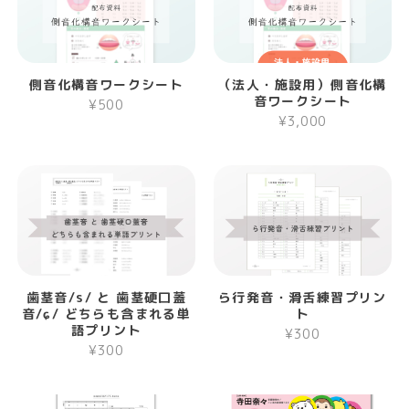
側音化構音ワークシート
（法人・施設用）側音化構
音ワークシート
¥500
¥3,000
歯茎音/s/ と 歯茎硬口蓋
ら行発音・滑舌練習プリン
音/ɕ/ どちらも含まれる単
ト
語プリント
¥300
¥300