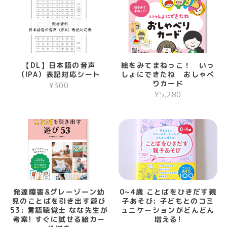
【DL】日本語の音声
絵をみてまねっこ！ いっ
（IPA）表記対応シート
しょにできたね おしゃべ
りカード
¥300
¥5,280
発達障害&グレーゾーン幼
0~4歳 ことばをひきだす親
児のことばを引き出す遊び
子あそび: 子どもとのコミ
53: 言語聴覚士 なな先生が
ュニケーションがどんどん
考案! すぐに試せる絵カー
増える!