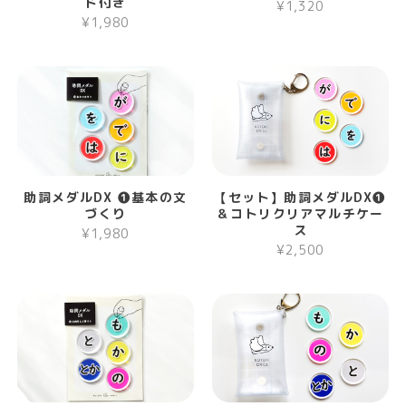
ド付き
¥1,320
¥1,980
助詞メダルDX ❶基本の文
【セット】助詞メダルDX❶
づくり
＆コトリクリアマルチケー
ス
¥1,980
¥2,500