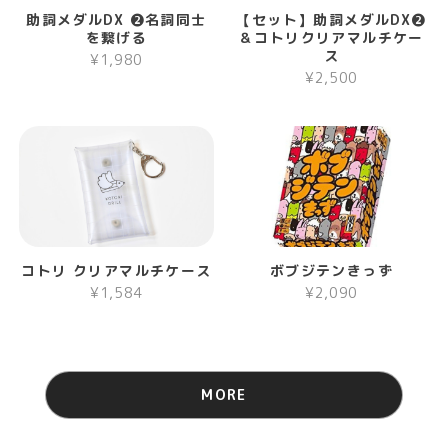
助詞メダルDX ❷名詞同士
【セット】助詞メダルDX❷
を繋げる
＆コトリクリアマルチケー
ス
¥1,980
¥2,500
コトリ クリアマルチケース
ボブジテンきっず
¥1,584
¥2,090
MORE