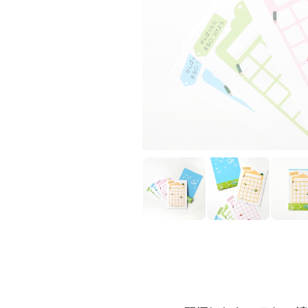
習慣にしたいこと・練
チェックを付けるワー
☑︎発音の練習
☑︎ことばの先生からの宿題
☑︎自転車の練習
☑︎なわとび
☑︎トイレトレーニング
など、使い方は自由に。